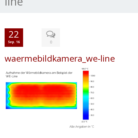
line
22
0
Sep. 16
waermebildkamera_we-line