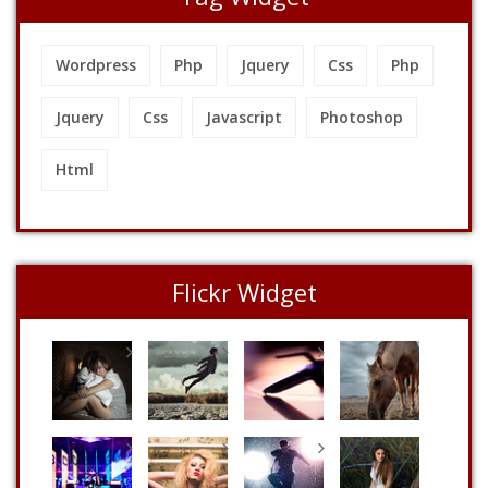
Wordpress
Php
Jquery
Css
Php
Jquery
Css
Javascript
Photoshop
Html
Flickr Widget